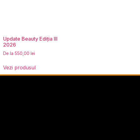
Update Beauty Ediția III
2026
De la
550,00
lei
Vezi produsul