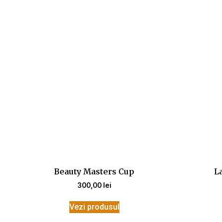
Beauty Masters Cup
La
300,00
lei
Vezi produsul