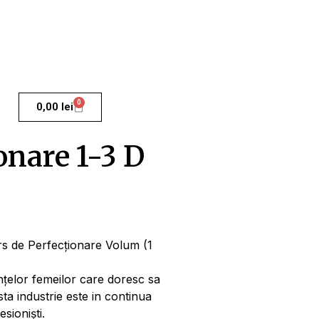
0
0,00
lei
onare 1-3 D
rs de Perfecționare Volum (1
ințelor femeilor care doresc sa
a industrie este in continua
sioniști.